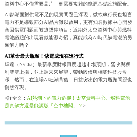
資料中心不僅需要晶片，更需要複雜的能源基礎設施配合。
AI熱潮面對供電不足的現實問題已浮現，微軟執行長也坦言
電力不足導致部分AI晶片難以啟用，更有知名數據中心開發
商因供電問題而被迫暫停項目；近期外太空資料中心與燃料
電池議題的出現看似能源奇招，真能成為AI時代缺電潮的另
類解方嗎？
AI革命最大瓶頸！缺電成現在進行式
輝達（Nvidia）最新季度財報再度超越市場預期，營收與獲
利雙雙上揚，並上調未來展望，帶動股價與相關科技股齊
漲，然而，在這場AI狂潮背後，日益突出的電力瓶頸問題也
悄然浮現。
<詳全文：
AI熱潮下的電力危機！太空資料中心、燃料電池
是真解方還是能源版「空中樓閣」？
>