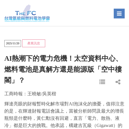
Toggle
naviga
產業訊息
2025/11/20
AI熱潮下的電力危機！太空資料中心、
燃料電池是真解方還是能源版「空中樓
閣」？
工商時報：
王曉敏/
吳英楷
輝達亮眼的財報暫時化解市場對AI泡沫化的擔憂，值得注意
的是，在輝達財報電話會議上，當被分析師問及最大的增長
瓶頸是什麼時，黃仁勳沒有回避，直言「電力、散熱、液
冷」都是巨大的挑戰。他承認，構建吉瓦級（Gigawatt）的