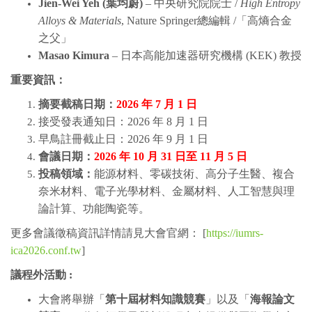
Jien-Wei Yeh (
葉均蔚
)
– 中央研究院院士 /
High Entropy
Alloys & Materials
, Nature Springer總編輯 /「高熵合金
之父」
Masao Kimura
– 日本高能加速器研究機構 (KEK) 教授
重要資訊
：
摘要截稿
日期：
2026
年
7
月
1
日
接受發表通知日：2026 年 8 月 1 日
早鳥註冊截止日：2026 年 9 月 1 日
會議日期：
2026
年
10
月
31
日至
11
月
5
日
投稿領域：
能源材料、零碳技術、高分子生醫、複合
奈米材料、電子光學材料、金屬材料、人工智慧與理
論計算、功能陶瓷等。
更多會議徵稿資訊詳情請見大會官網： [
https://iumrs-
ica2026.conf.tw
]
議程外活動
:
大會將舉辦「
第十屆材料知識競賽
」以及「
海報論文