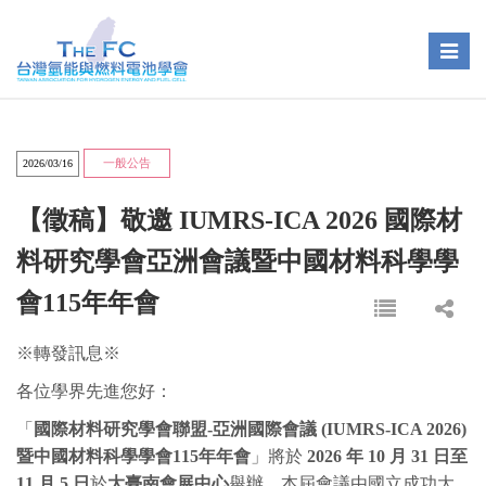
Toggle
naviga
一般公告
2026/03/16
【徵稿】敬邀 IUMRS-ICA 2026 國際材
料研究學會亞洲會議暨中國材料科學學
會115年年會
※轉發訊息※
各位學界先進您好：
「
國際材料研究學會聯盟
-
亞洲國際會議
(IUMRS-ICA 2026)
暨中國材料科學學會
115
年年會
」將於
2026
年
10
月
31
日至
11
月
5
日
於
大臺南會展中心
舉辦。本屆會議由國立成功大