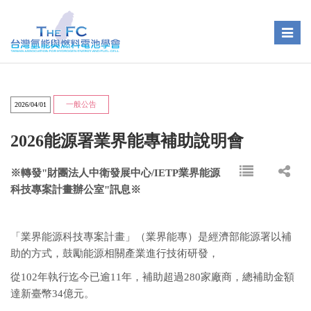
Toggle
naviga
一般公告
2026/04/01
2026能源署業界能專補助說明會
※轉發"財團法人中衛發展中心/
IETP
業界能源
科技專案計畫辦公室"訊息※
「業界能源科技專案計畫」（業界能專）是經濟部能源署以補
助的方式，鼓勵能源相關產業進行技術研發，
從102年執行迄今已逾11年，補助超過280家廠商，總補助金額
達新臺幣34億元。