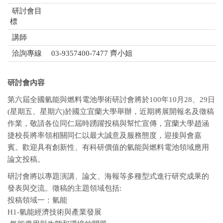
研討會目
標
講師
洽詢專線
03-9357400-7477 齊小姐
研討會內容
第六屆全國氫能與燃料電池學術研討會將於100年10月28、29日
(星期五、星期六)於國立宜蘭大學舉辦，近期將展開報名及徵稿
作業，敬請各位同仁屆時踴躍投稿與幫忙宣傳，宜蘭大學趙涵
捷校長將率領相關同仁以最大誠意及服務態度，迎接與會嘉
賓。歡迎具有創新性、有科研價值的氫能與燃料電池領域應用
論文投稿。
研討會將以專題演講、論文、海報等多種型式進行研究成果的
發表與交流。徵稿的主題領域包括:
投稿領域一：氫能
H1-氫能經濟技術與產業發展