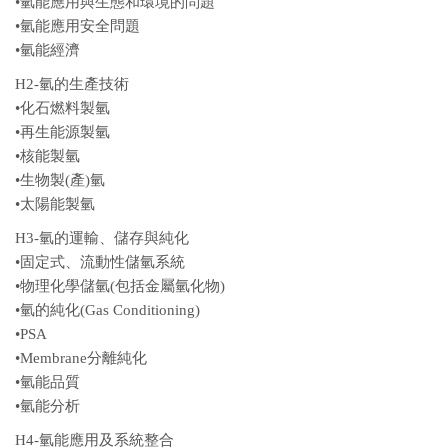
•氫能應用與生態和環境的問題
•氫能應用安全問題
•氫能經濟
H2-氫的生產技術
•化石燃料製氫
•再生能源製氫
•核能製氫
•生物製(產)氫
•太陽能製氫
H3-氫的運輸、儲存與純化
•固定式、流動性儲氫系統
•物理化學儲氫(包括金屬氫化物)
•氫的純化(Gas Conditioning)
•PSA
•Membrane分離純化
•氫能品質
•氫能分析
H4-氫能應用及系統整合